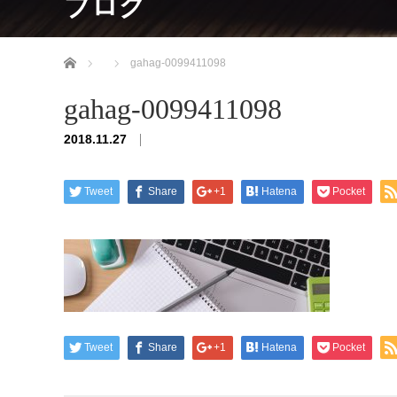
ブログ
ホーム
gahag-0099411098
gahag-0099411098
2018.11.27
Tweet
Share
+1
Hatena
Pocket
Tweet
Share
+1
Hatena
Pocket