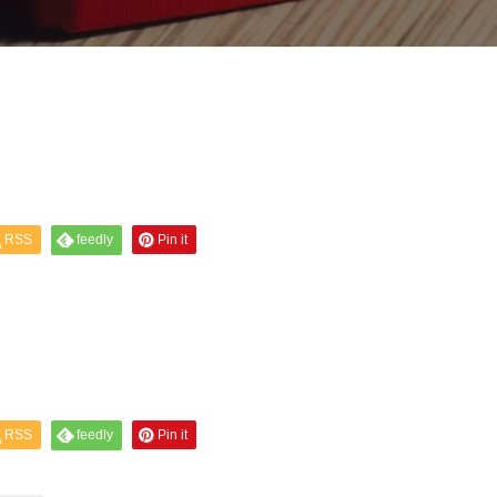
RSS
feedly
Pin it
RSS
feedly
Pin it