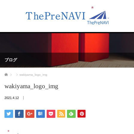
ブログ
ホーム
wakiyama_logo_img
wakiyama_logo_img
2021.4.12